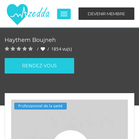
DEVENIR MEMBRE
Basculer
la
navigation
Haythem Boujneh
1854
vu(s)
RENDEZ-VOUS
Professionnel de la santé