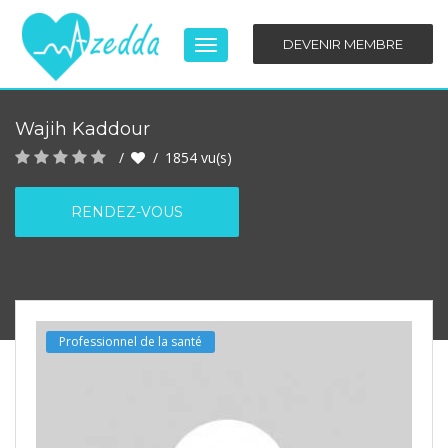
DEVENIR MEMBRE
Basculer
la
navigation
Wajih Kaddour
1854
vu(s)
RENDEZ-VOUS
Professionnel de la santé